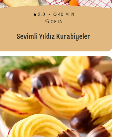
2.0
40 MIN
ORTA
Sevimli Yıldız Kurabiyeler
oos Bisküvi
Tarçınlı Kura