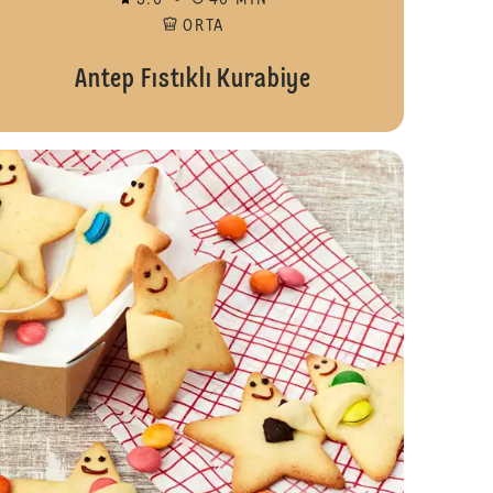
5.0
40 MIN
ORTA
Antep Fıstıklı Kurabiye
Fıstığı Dolgulu Kurabiye
Fındıklı Çubuk