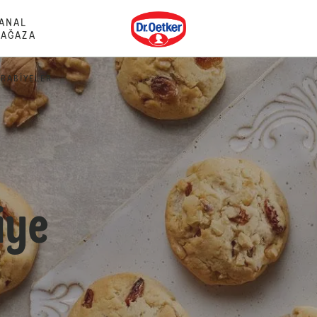
Dr. Oetker
ANAL
AĞAZA
URABIYELER
iye