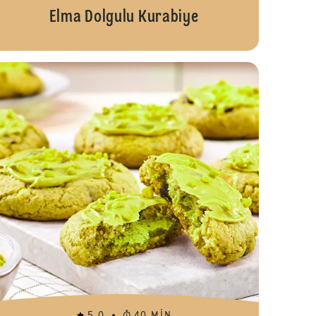
Elma Dolgulu Kurabiye
 Kurabiye
Elmalı Tarçınl