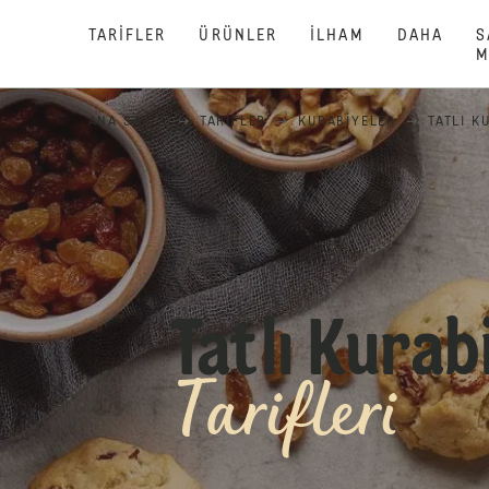
TARIFLER
ÜRÜNLER
İLHAM
DAHA
S
M
ANA SAYFA
TARIFLER
KURABIYELER
TATLI K
Tatlı Kurab
Tarifleri