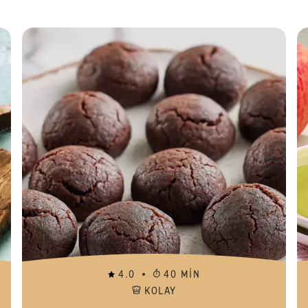
İzmir 
4.0
40 MIN
KOLAY